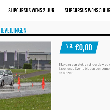
SLIPCURSUS WENS 2 UUR
SLIPCURSUS WENS 3 UU
IEVEILINGEN
v.a.
€
0,00
Elke dag een stukje veiliger de weg
Experience Events bieden een combi
en plezier.