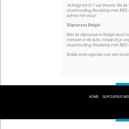
Je krijgt eerst 1 uur theorie. Na 
stuurhouding, Noodstop met ABS op
achter het stuur.
Slipcursus België
Met de slipcursus in België duurt t
mensen in de auto, totaal zit je 
stuurhouding, Noodstop met ABS o
Bekijk onze agenda voor een locatie
HOME
SLIPCURSUS WE