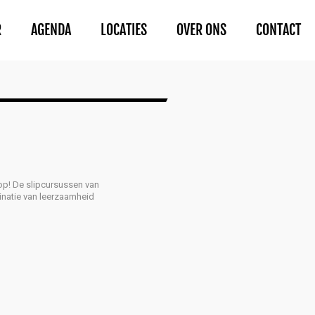
R
AGENDA
LOCATIES
OVER ONS
CONTACT
 op! De slipcursussen van
natie van leerzaamheid