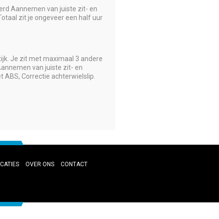
oerd Aannemen van juiste zit- en
taal zit je ongeveer een half uur
ktijk. Je zit met maximaal 3 andere
Aannemen van juiste zit- en
ABS, Correctie achterwielslip.
CATIES
OVER ONS
CONTACT