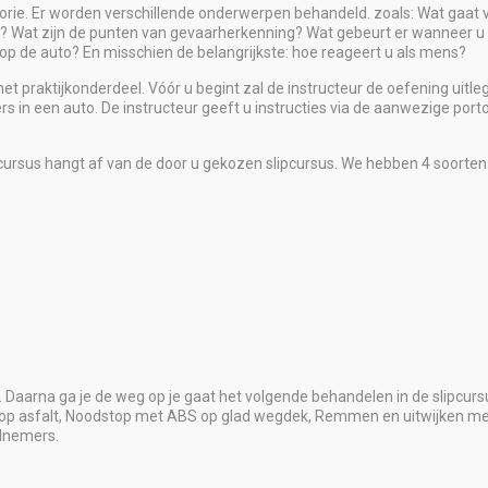
eorie. Er worden verschillende onderwerpen behandeld. zoals: Wat gaat
 Wat zijn de punten van gevaarherkenning? Wat gebeurt er wanneer u i
op de auto? En misschien de belangrijkste: hoe reageert u als mens?
r het praktijkonderdeel. Vóór u begint zal de instructeur de oefening uit
in een auto. De instructeur geeft u instructies via de aanwezige porto
pcursus hangt af van de door u gekozen slipcursus. We hebben 4 soorten
. Daarna ga je de weg op je gaat het volgende behandelen in de slipcur
p asfalt, Noodstop met ABS op glad wegdek, Remmen en uitwijken met 
elnemers.