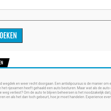
OEKEN
EN
ad wegdek en weer recht doorgaan. Een antislipcursus is de manier om e
e het rijexamen heeft gehaald een auto besturen. Maar wat als de auto 
 weg verliest? Om de auto te blijven beheersen is het noodzakelijk dat j
iperen en als het dan toch gebeurt, hoe je moet handelen. Experience eve