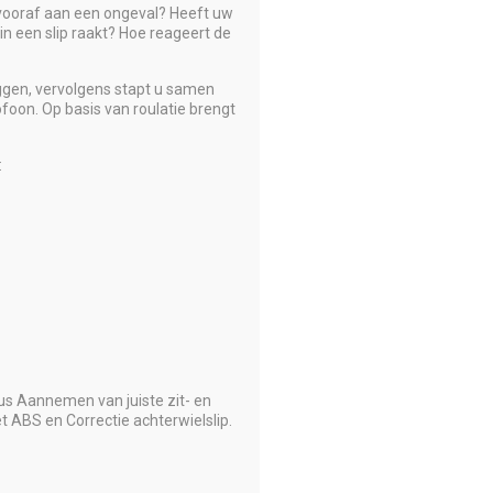
 vooraf aan een ongeval? Heeft uw
n een slip raakt? Hoe reageert de
leggen, vervolgens stapt u samen
foon. Op basis van roulatie brengt
:
sus Aannemen van juiste zit- en
ABS en Correctie achterwielslip.