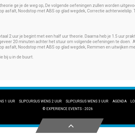
de theorie ge je de weg op, De volgende oefeningen zullen worden uitgev
 asfalt, Noodstop met ABS op glad wegdek, Correctie achterwielslip. To
otaal 2 uur je begint met een half uur theorie. Daarna heb je 1.5 uur pra
ongeveer 20 minuten achter het stuur om volgende oefeningen te doen. 
p asfalt, Noodstop met ABS op glad wegdek, Remmen en uitwijken met 
 bij u in de buurt.
NS 1 UUR
SLIPCURSUS WENS 2 UUR
SLIPCURSUS WENS 3 UUR
AGENDA
LO
© EXPERIENCE EVENTS - 2026