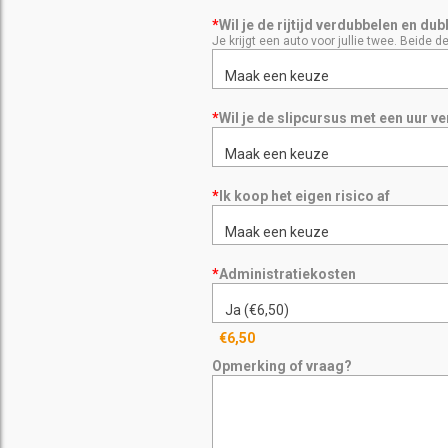
*
Wil je de rijtijd verdubbelen en du
Je krijgt een auto voor jullie twee. Beide 
Maak een keuze
*
Wil je de slipcursus met een uur v
Maak een keuze
*
Ik koop het eigen risico af
Maak een keuze
*
Administratiekosten
Ja (€6,50)
€6,50
Opmerking of vraag?